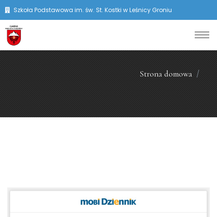
Szkoła Podstawowa im. św. St. Kostki w Leśnicy Groniu
Strona domowa