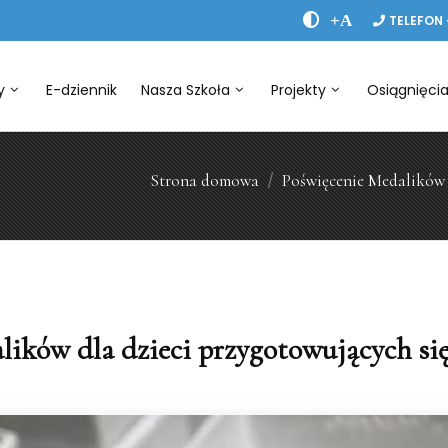
+A
TELEFON 
y
E-dziennik
Nasza Szkoła
Projekty
Osiągnięci
Strona domowa
Poświęcenie Medalików d
lików dla dzieci przygotowujących się