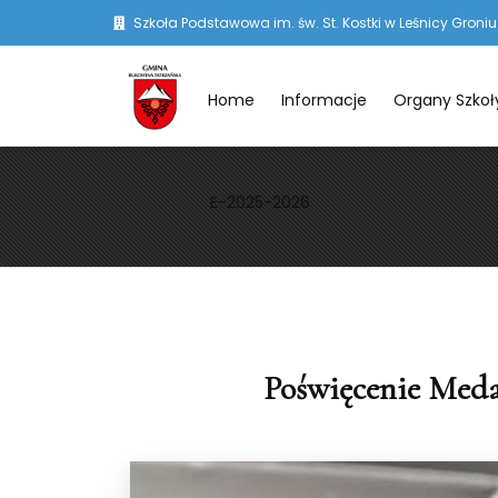
Szkoła Podstawowa im. św. St. Kostki w Leśnicy Groniu
Home
Informacje
Organy Szkoł
E-2025-2026
Poświęcenie Meda