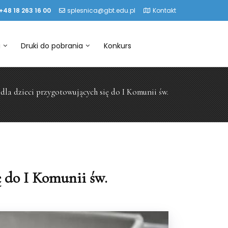
+48 18 263 16 00
splesnica@gbt.edu.pl
Kontakt
a
Druki do pobrania
Konkurs
la dzieci przygotowujących się do I Komunii św.
 do I Komunii św.