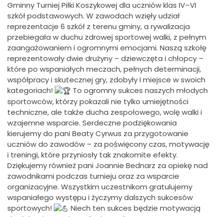
Gminny Turniej Piłki Koszykowej dla uczniów klas IV–VI
szkół podstawowych. W zawodach wzięły udział
reprezentacje 6 szkół z terenu gminy, a rywalizacja
przebiegała w duchu zdrowej sportowej walki, z pełnym
zaangażowaniem i ogromnymi emocjami. Naszą szkołę
reprezentowały dwie drużyny – dziewczęta i chłopcy –
które po wspaniałych meczach, pełnych determinacji,
współpracy i skutecznej gry, zdobyły I miejsce w swoich
kategoriach!
To ogromny sukces naszych młodych
sportowców, którzy pokazali nie tylko umiejętności
techniczne, ale także ducha zespołowego, wolę walki i
wzajemne wsparcie. Serdeczne podziękowania
kierujemy do pani Beaty Cyrwus za przygotowanie
uczniów do zawodów – za poświęcony czas, motywację
i treningi, które przyniosły tak znakomite efekty.
Dziękujemy również pani Joannie Bednarz za opiekę nad
zawodnikami podczas turnieju oraz za wsparcie
organizacyjne. Wszystkim uczestnikom gratulujemy
wspaniałego występu i życzymy dalszych sukcesów
sportowych!
Niech ten sukces będzie motywacją