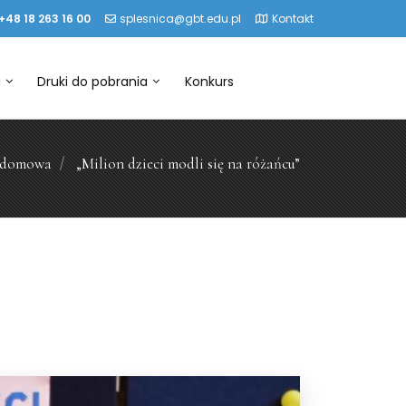
+48 18 263 16 00
splesnica@gbt.edu.pl
Kontakt
a
Druki do pobrania
Konkurs
 domowa
„Milion dzieci modli się na różańcu”