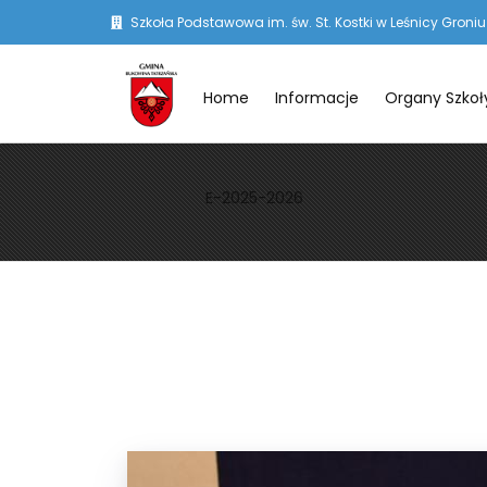
Szkoła Podstawowa im. św. St. Kostki w Leśnicy Groniu
Home
Informacje
Organy Szkoł
E-2025-2026