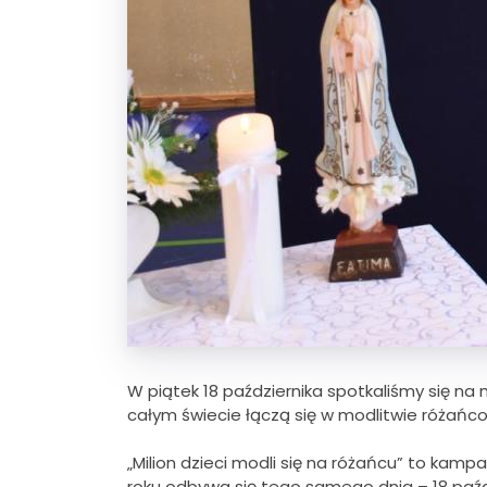
W piątek 18 października spotkaliśmy się na 
całym świecie łączą się w modlitwie różańco
„Milion dzieci modli się na różańcu” to ka
roku odbywa się tego samego dnia – 18 paźdz