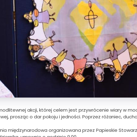
modlitewnej akcji, której celem jest przywrócenie wiary w mo
wej, prosząc o dar pokoju i jedności. Poprzez różaniec, duch
mpania międzynarodowa organizowana przez Papieskie Stowarz
iernika, umownie o godzinie 9.00.