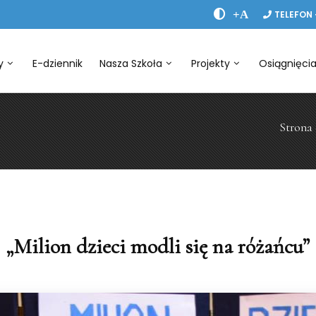
+A
TELEFON 
y
E-dziennik
Nasza Szkoła
Projekty
Osiągnięci
Strona
„Milion dzieci modli się na różańcu”