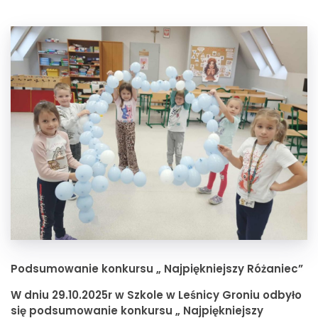
Podsumowanie konkursu
„ Najpiękniejszy Różaniec”
W dniu
2
9
.10.202
5
r w
Szkole w
Leśnicy
Groniu
odbyło
się podsumowanie konkursu
„ Najpiękniejszy