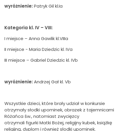
wyróżnieni
e
:
Patryk Gil kl.Ia
Kategoria kl. IV – VIII:
I miejsce – Anna Gawlik kl.VIIIa
II miejsce - Maria Dziedzic kl. IVa
III miejsce – Gabriel Dziedzic kl. IVb
wyróżnieni
e
:
Andrzej Gał kl. Vb
Wszystkie dzieci, które brały udział w konkursie
otrzymały słodki upominek, obrazek z tajemnicami
Różańca św., natomiast zwycięzcy
otrzymali figurki Matki Bożej, religijny kubek, książkę
religijną, dyplom i również słodki upominek.