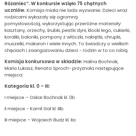
Różaniec”
.
W
konkursie
wzięło
7
5
chętnych
uczniów.
Komisja miała nie lada wyzwanie. Dzieci wraz
rodzicami wykazały się ogromną
pomysłowością, wykorzystując przeróżne materiały:
kasztany, orzechy, śrubki, pestki dyni, klocki lego, cukierki,
koraliki, baloniki, pompony z włóczki, nakrętki, chrupki,
muszelki, makaron i wiele innych. To świadczy o wielkich
chęciach i zaangażowaniu dzieci - rodzin w to co robią.
K
omisja konkursowa w składzie:
Halina Bochnak,
Maria Łukasz, Renata Sproch- przyznała następujące
miejsca:
Kategoria kl. 0 – III:
I miejsce – Oskar Bochnak kl. 0b
II miejsce - Kamil Gał kl. IIIb
III miejsce – Wojciech Budz kl. IIa