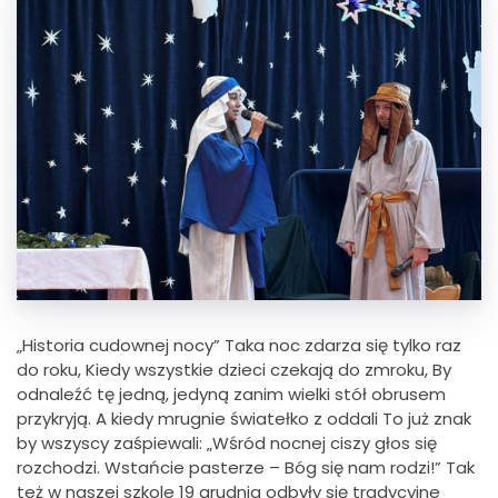
„Historia cudownej nocy” Taka noc zdarza się tylko raz
do roku, Kiedy wszystkie dzieci czekają do zmroku, By
odnaleźć tę jedną, jedyną zanim wielki stół obrusem
przykryją. A kiedy mrugnie światełko z oddali To już znak
by wszyscy zaśpiewali: „Wśród nocnej ciszy głos się
rozchodzi. Wstańcie pasterze – Bóg się nam rodzi!” Tak
też w naszej szkole 19 grudnia odbyły się tradycyjne