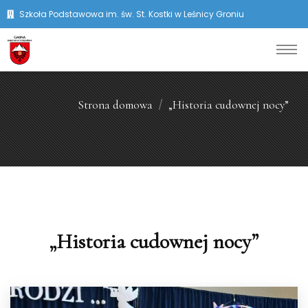
Szkoła Podstawowa im. św. St. Kostki w Leśnicy Groniu
Strona domowa
„Historia cudownej nocy”
„Historia cudownej nocy”