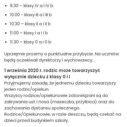
9.30 – klasy IV a i IV b
10.00 - klasy III a i III b
10.30 – klasy II a i II b
11.00 – klasy I a i I b
11.30 – klasy 0 a i 0 b
Uprzejmie prosimy o punktualne przybycie. Na uczniów
będą oczekiwali dyrektorzy i wychowawcy.
1 września 2020 r. rodzic może towarzyszyć
wyłącznie dziecku z klasy 0 i I
Przyjmujemy zasadę, że jednemu dziecku towarzyszy
jeden rodzic/opiekun.
Wszyscy rodzice/opiekunowie zobowiązani są do
zakrywania ust i nosa (maseczka, przyłbica) oraz do
zachowania dystansu społecznego.
Rodzice/Opiekunowie, w razie deszczu, będą czekać na
dzieci przed budynkiem szkoły.