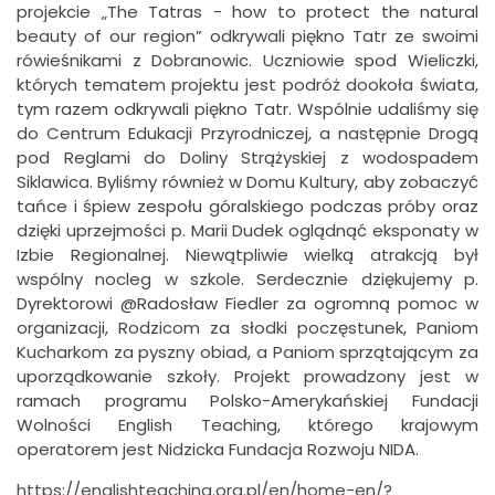
projekcie „The Tatras - how to protect the natural
beauty of our region” odkrywali piękno Tatr ze swoimi
rówieśnikami z Dobranowic. Uczniowie spod Wieliczki,
których tematem projektu jest podróż dookoła świata,
tym razem odkrywali piękno Tatr. Wspólnie udaliśmy się
do Centrum Edukacji Przyrodniczej, a następnie Drogą
pod Reglami do Doliny Strążyskiej z wodospadem
Siklawica. Byliśmy również w Domu Kultury, aby zobaczyć
tańce i śpiew zespołu góralskiego podczas próby oraz
dzięki uprzejmości p. Marii Dudek oglądnąć eksponaty w
Izbie Regionalnej. Niewątpliwie wielką atrakcją był
wspólny nocleg w szkole. Serdecznie dziękujemy p.
Dyrektorowi @Radosław Fiedler za ogromną pomoc w
organizacji, Rodzicom za słodki poczęstunek, Paniom
Kucharkom za pyszny obiad, a Paniom sprzątającym za
uporządkowanie szkoły. Projekt prowadzony jest w
ramach programu Polsko-Amerykańskiej Fundacji
Wolności English Teaching, którego krajowym
operatorem jest Nidzicka Fundacja Rozwoju NIDA.
https://englishteaching.org.pl/en/home-en/?