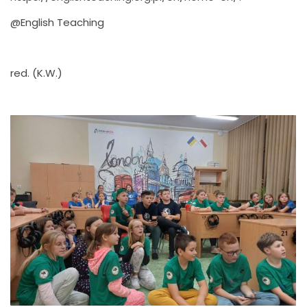
@English Teaching
red. (K.W.)