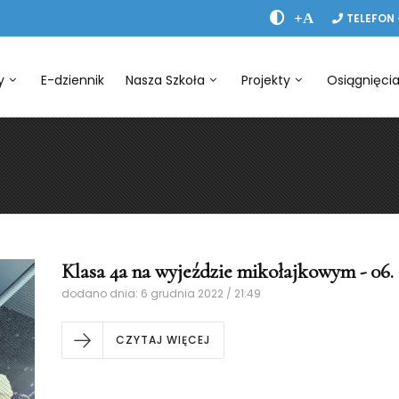
+A
TELEFON 
y
E-dziennik
Nasza Szkoła
Projekty
Osiągnięci
Klasa 4a na wyjeździe mikołajkowym - 06. 12
dodano dnia: 6 grudnia 2022 / 21:49
CZYTAJ WIĘCEJ