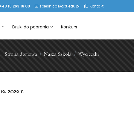
+48 18 263 16 00
splesnica@gbt.edu.pl
Kontakt
a
Druki do pobrania
Konkurs
Strona domowa
Nasza Szkoła
Wycieczki
. 2022 r.